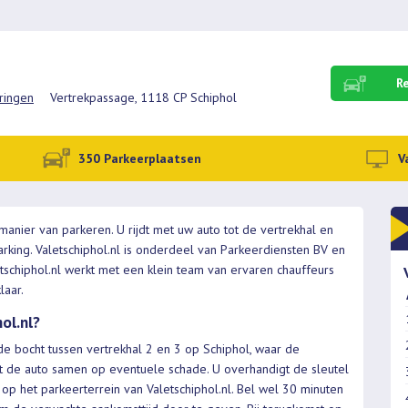
R
ringen
Vertrekpassage, 1118 CP Schiphol
350 Parkeerplaatsen
V
anier van parkeren. U rijdt met uw auto tot de vertrekhal en
arking. Valetschiphol.nl is onderdeel van Parkeerdiensten BV en
etschiphol.nl werkt met een klein team van ervaren chauffeurs
laar.
ol.nl?
de bocht tussen vertrekhal 2 en 3 op Schiphol, waar de
t de auto samen op eventuele schade. U overhandigt de sleutel
op het parkeerterrein van Valetschiphol.nl. Bel wel 30 minuten