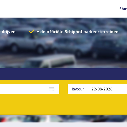
Shu
edrijven
+ de officiële Schiphol parkeerterreinen
Retour