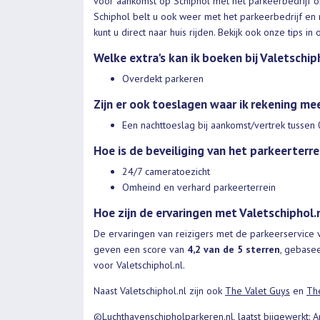
voor aankomst op Schiphol met het parkeerbedrijf o
Schiphol belt u ook weer met het parkeerbedrijf en r
kunt u direct naar huis rijden. Bekijk ook onze tips 
Welke extra's kan ik boeken bij Valetschip
Overdekt parkeren
Zijn er ook toeslagen waar ik rekening m
Een nachttoeslag bij aankomst/vertrek tussen
Hoe is de beveiliging van het parkeerterre
24/7 cameratoezicht
Omheind en verhard parkeerterrein
Hoe zijn de ervaringen met Valetschiphol.
De ervaringen van reizigers met de parkeerservice 
geven een score van
4,2 van de 5 sterren
, gebase
voor Valetschiphol.nl.
Naast Valetschiphol.nl zijn ook
The Valet Guys
en
Th
©
Luchthavenschipholparkeren.nl
, laatst bijgewerkt: 