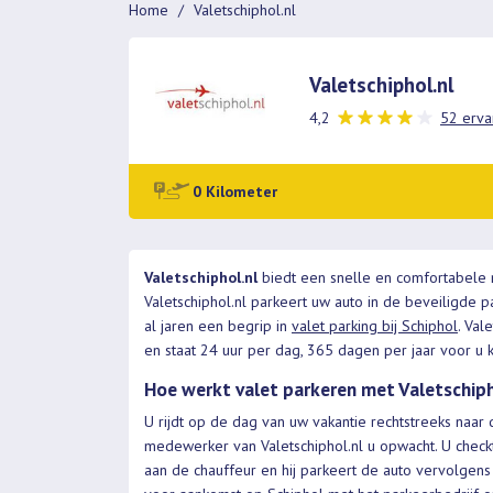
Home
Valetschiphol.nl
Valetschiphol.nl
4,2
52 erva
0 Kilometer
Valetschiphol.nl
biedt een snelle en comfortabele m
Valetschiphol.nl parkeert uw auto in de beveiligde p
al jaren een begrip in
valet parking bij Schiphol
. Val
en staat 24 uur per dag, 365 dagen per jaar voor u k
Hoe werkt valet parkeren met Valetschiph
U rijdt op de dag van uw vakantie rechtstreeks naar 
medewerker van Valetschiphol.nl u opwacht. U check
aan de chauffeur en hij parkeert de auto vervolgens 