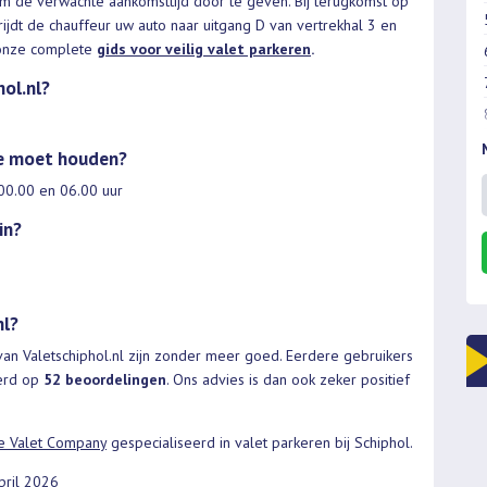
m de verwachte aankomsttijd door te geven. Bij terugkomst op
ijdt de chauffeur uw auto naar uitgang D van vertrekhal 3 en
in onze complete
gids voor veilig valet parkeren
.
hol.nl?
ee moet houden?
 00.00 en 06.00 uur
in?
nl?
van Valetschiphol.nl zijn zonder meer goed. Eerdere gebruikers
erd op
52 beoordelingen
. Ons advies is dan ook zeker positief
e Valet Company
gespecialiseerd in valet parkeren bij Schiphol.
April 2026