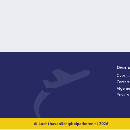
Over 
Over Lu
Contac
Algeme
Privacy
© LuchthavenSchipholparkeren.nl 2026