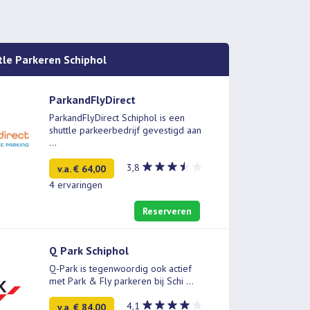
tle Parkeren Schiphol
ParkandFlyDirect
ParkandFlyDirect Schiphol is een
shuttle parkeerbedrijf gevestigd aan
...
3,8
v.a. € 64,00
4 ervaringen
Reserveren
Q Park Schiphol
Q-Park is tegenwoordig ook actief
met Park & Fly parkeren bij Schi
...
4,1
v.a. € 84,00