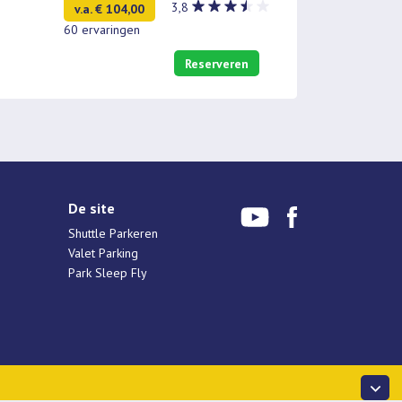
3,8
v.a. € 104,00
60 ervaringen
Reserveren
De site
Shuttle Parkeren
Valet Parking
Park Sleep Fly