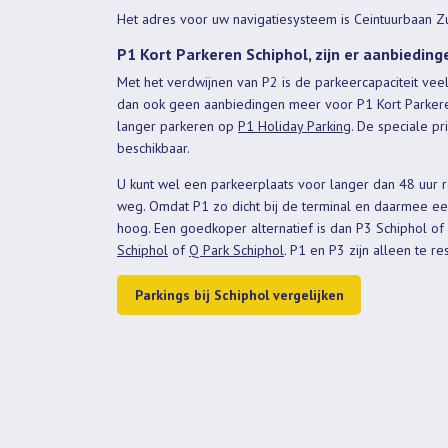
Het adres voor uw navigatiesysteem is Ceintuurbaan 
P1 Kort Parkeren Schiphol, zijn er aanbieding
Met het verdwijnen van P2 is de parkeercapaciteit vee
dan ook geen aanbiedingen meer voor P1 Kort Parkeren
langer parkeren op
P1 Holiday Parking
. De speciale pr
beschikbaar.
U kunt wel een parkeerplaats voor langer dan 48 uur
weg. Omdat P1 zo dicht bij de terminal en daarmee een
hoog. Een goedkoper alternatief is dan P3 Schiphol o
Schiphol
of
Q Park Schiphol
. P1 en P3 zijn alleen te r
Parkings bij Schiphol vergelijken