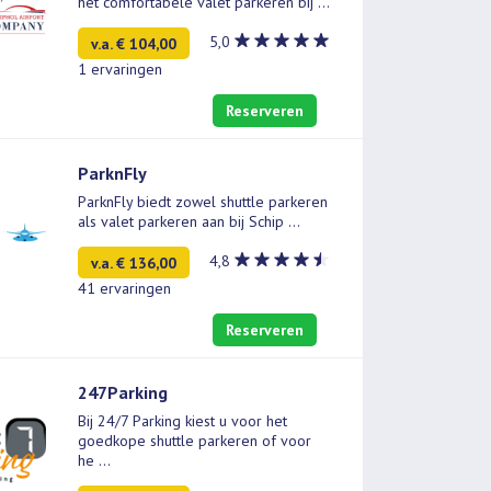
het comfortabele valet parkeren bij
...
5,0
v.a. € 104,00
1 ervaringen
Reserveren
ParknFly
ParknFly biedt zowel shuttle parkeren
als valet parkeren aan bij Schip
...
4,8
v.a. € 136,00
41 ervaringen
Reserveren
247Parking
Bij 24/7 Parking kiest u voor het
goedkope shuttle parkeren of voor
he
...