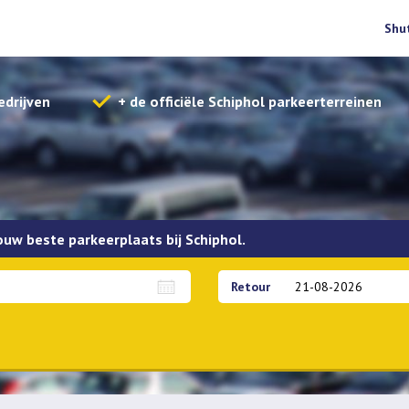
Shu
edrijven
+ de officiële Schiphol parkeerterreinen
jouw beste parkeerplaats bij Schiphol.
Retour
Overdekt parkeren
APK Check
Sleutels meenemen
Bet