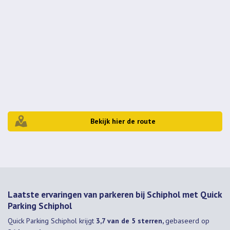
20 dagen
€ 238,00
21 dagen
€ 248,00
Bekijk hier de route
Laatste ervaringen van parkeren bij Schiphol met Quick
Parking Schiphol
Quick Parking Schiphol
krijgt
3,7 van de 5 sterren,
gebaseerd op