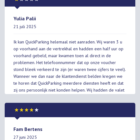
Yulia Palii
21 juli 2025
Ik kan QuickParking helemaal niet aanraden. Wij waren 3 u
op voorhand aan de vertrekhal en hadden een half uur op
voorhand gebeld, maar kwamen toen al direct in de
problemen. Het telefoonnummer dat op onze voucher
stond bleek verkeerd te zijn (er waren twee cijfers te veel).
Wanneer we dan naar de klantendienst belden kregen we
te horen dat QuickParking meerdere diensten heeft en dat
zij ons persoonlijk niet konden helpen. Wij hadden de valet
dienst besteld, maar konden enkel de Shuttle dienst aan de
lijn krijgen. Zij konden ons niet helpen, omdat we geen
dossier hadden bij hen, maar zij hadden wel beloofd om
contact op te nemen met de andere dienst en ons op de
hoogte te houden. Na talloze telefoontjes hadden we
Fam Bertens
eindelijk 1uur40min! later een chauffeur aan de lijn die
27 juni 2025
onze wagen kon ophalen. Aangezien we geen tijd hadden