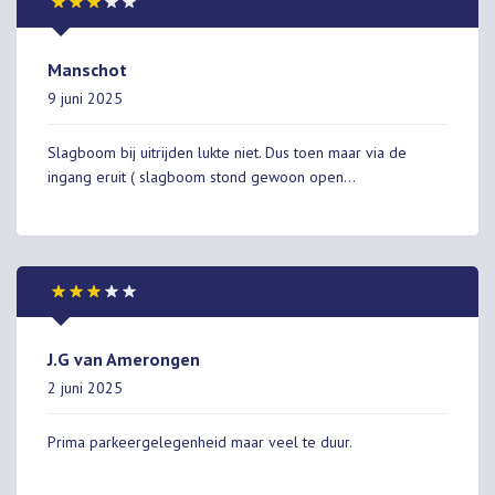
vraag van de chauffeur of ik al dan niet tevreden ben met
de verleende diensten antwoordde ik in alle eerlijkheid dat
ik dat niet was. Hierop werd ik per direct afgeblaft dat het
Manschot
zeer druk bij hun is. We hebben al een klacht naar
9 juni 2025
klantendienst gestuurd, maar ook daar de communicatie
verliep zeer moeizaam! Ik heb een gevoel dat onze mails
Slagboom bij uitrijden lukte niet. Dus toen maar via de
worden niet gelezen. We krijgen elke keer een standaard
ingang eruit ( slagboom stond gewoon open…
antwoord.
J.G van Amerongen
2 juni 2025
Prima parkeergelegenheid maar veel te duur.