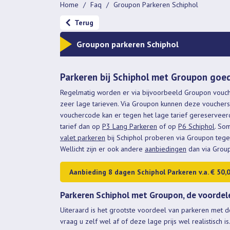
Home
Faq
Groupon Parkeren Schiphol
Terug
Groupon parkeren Schiphol
Parkeren bij Schiphol met Groupon goe
Regelmatig worden er via bijvoorbeeld Groupon vouch
zeer lage tarieven. Via Groupon kunnen deze voucher
vouchercode kan er tegen het lage tarief gereserveer
tarief dan op
P3 Lang Parkeren
of op
P6 Schiphol
. So
valet parkeren
bij Schiphol proberen via Groupon tegen
Wellicht zijn er ook andere
aanbiedingen
dan via Grou
Aanbieding 8 dagen Schiphol Parkeren v.a. € 50,
Parkeren Schiphol met Groupon, de voordel
Uiteraard is het grootste voordeel van parkeren met d
vraag u zelf wel af of deze lage prijs wel realistisch