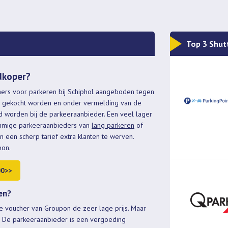
Top 3 Shut
dkoper?
ers voor parkeren bij Schiphol aangeboden tegen
s gekocht worden en onder vermelding van de
d worden bij de parkeeraanbieder. Een veel lager
mmige parkeeraanbieders van
lang parkeren
of
 een scherp tarief extra klanten te werven.
pon.
00>>
en?
e voucher van Groupon de zeer lage prijs. Maar
 is. De parkeeraanbieder is een vergoeding