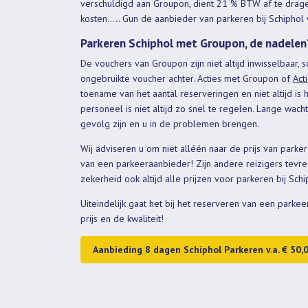
verschuldigd aan Groupon, dient 21 % BTW af te dragen
kosten..... Gun de aanbieder van parkeren bij Schiphol
Parkeren Schiphol met Groupon, de nadelen
De vouchers van Groupon zijn niet altijd inwisselbaar, s
ongebruikte voucher achter. Acties met Groupon of
Act
toename van het aantal reserveringen en niet altijd is
personeel is niet altijd zo snel te regelen. Lange wac
gevolg zijn en u in de problemen brengen.
Wij adviseren u om niet alléén naar de prijs van parke
van een parkeeraanbieder! Zijn andere reizigers tevr
zekerheid ook altijd alle prijzen voor parkeren bij Sch
Uiteindelijk gaat het bij het reserveren van een parkee
prijs en de kwaliteit!
Aanbieding 8 dagen Schiphol Parkeren v.a. € 50,