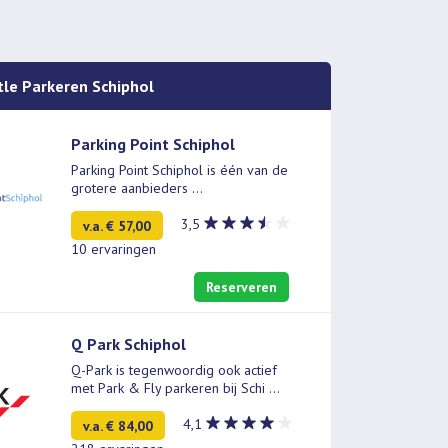
tle Parkeren Schiphol
Parking Point Schiphol
Parking Point Schiphol is één van de
grotere aanbieders
...
3,5
v.a. € 57,00
10 ervaringen
Reserveren
Q Park Schiphol
Q-Park is tegenwoordig ook actief
met Park & Fly parkeren bij Schi
...
4,1
v.a. € 84,00