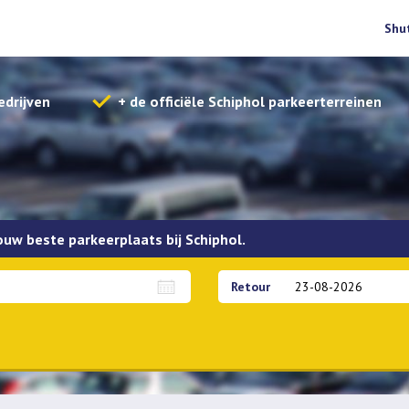
Shu
edrijven
+ de officiële Schiphol parkeerterreinen
jouw beste parkeerplaats bij Schiphol.
Retour
Overdekt parkeren
APK Check
Sleutels meenemen
Bet