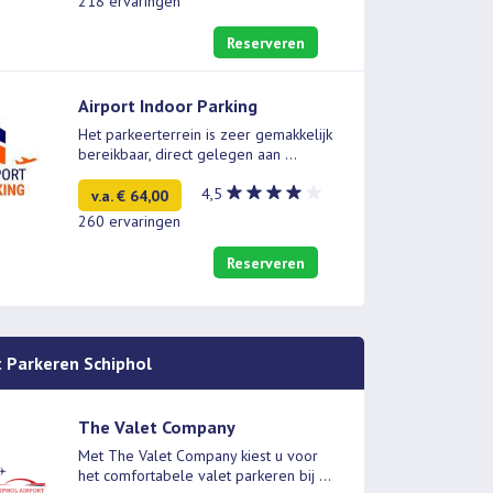
218 ervaringen
Reserveren
Airport Indoor Parking
Het parkeerterrein is zeer gemakkelijk
bereikbaar, direct gelegen aan
...
4,5
v.a. € 64,00
260 ervaringen
Reserveren
t Parkeren Schiphol
The Valet Company
Met The Valet Company kiest u voor
het comfortabele valet parkeren bij
...