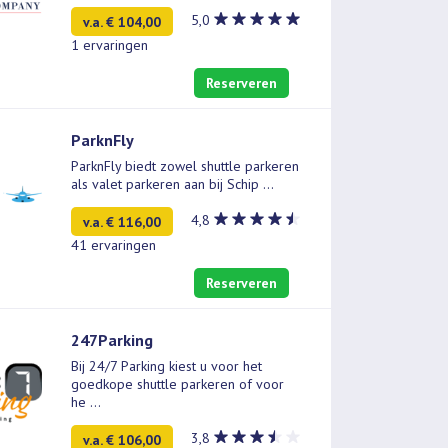
5,0
v.a. € 104,00
1 ervaringen
Reserveren
ParknFly
ParknFly biedt zowel shuttle parkeren
als valet parkeren aan bij Schip
...
4,8
v.a. € 116,00
41 ervaringen
Reserveren
247Parking
Bij 24/7 Parking kiest u voor het
goedkope shuttle parkeren of voor
he
...
3,8
v.a. € 106,00