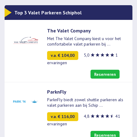
Top 3 Valet Parkeren Schiphol
The Valet Company
Met The Valet Company kiest u voor het
comfortabele valet parkeren bij
...
5,0
1
v.a. € 104,00
ervaringen
Reserveren
ParknFly
ParknFly biedt zowel shuttle parkeren als
valet parkeren aan bij Schip
...
4,8
41
v.a. € 116,00
ervaringen
Reserveren