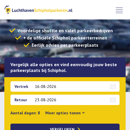
Voordelige shuttle en valet parkeerbedrijven
+ de officiële Schiphol parkeerterreinen
Eerlijk advies per parkeerplaats
Vergelijk alle opties en vind eenvoudig jouw beste
parkeerplaats bij Schiphol.
Vertrek
Retour
Aantal dagen:
8
Meer
opties tonen
Overdekt parkeren
APK Check
VERGELIJKEN