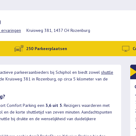
g
 ervaringen
Kruisweg 381, 1437 CH Rozenburg
250 Parkeerplaatsen
C
 actieve parkeeraanbieders bij Schiphol en biedt zowel
shuttle
n de Kruisweg 381 in Rozenburg, op circa 5 kilometer van de
ng?
ort Comfort Parking een
3,6 uit 5
. Reizigers waarderen met
l en de korte shuttletijd van zeven minuten. Aandachtspunten
uttle bij drukte en de wenselijkheid van duidelijkere