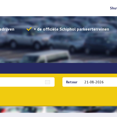
Shu
edrijven
+ de officiële Schiphol parkeerterreinen
Retour