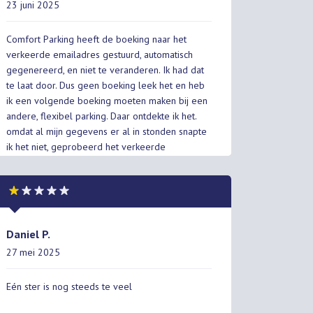
23 juni 2025
Comfort Parking heeft de boeking naar het
verkeerde emailadres gestuurd, automatisch
gegenereerd, en niet te veranderen. Ik had dat
te laat door. Dus geen boeking leek het en heb
ik een volgende boeking moeten maken bij een
andere, flexibel parking. Daar ontdekte ik het.
omdat al mijn gegevens er al in stonden snapte
ik het niet, geprobeerd het verkeerde
emailadres eruit te krijgen lukte niet. Betaling
geweigerd en ik moest de volgende dag
vliegen dus nog een keer erin gezet. Al deze
kosten moest ik toen zelf dragen. Zeer
ontevreden. geen enkele ster
Daniel P.
27 mei 2025
Eén ster is nog steeds te veel