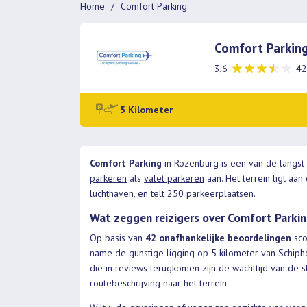
Home
Comfort Parking
Comfort Parkin
3,6
42
5 Kilometer
Comfort Parking
in Rozenburg is een van de langst
parkeren
als
valet parkeren
aan. Het terrein ligt aa
luchthaven, en telt 250 parkeerplaatsen.
Wat zeggen reizigers over Comfort Parki
Op basis van
42 onafhankelijke beoordelingen
sco
name de gunstige ligging op 5 kilometer van Schipho
die in reviews terugkomen zijn de wachttijd van de sh
routebeschrijving naar het terrein.