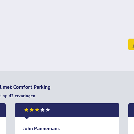
ol met Comfort Parking
d op
42
ervaringen
John Pannemans