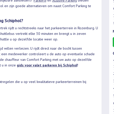
elijkbare aanbieders?
ParknFly
en
Xclusive Parking
bieden
hol en zijn goede alternatieven om naast Comfort Parking te
ng Schiphol?
trek rijdt u rechtstreeks naar het parkeerterrein in Rozenburg. U
 shuttlebus vertrekt elke 30 minuten en brengt u in zeven
shuttle u op dezelfde locatie weer op.
jd willen verliezen. U rijdt direct naar de bocht tussen
et een medewerker controleert u de auto op eventuele schade
t de chauffeur van Comfort Parking met uw auto op dezelfde
t u in onze
gids voor valet parkeren bij Schiphol
!
tregelen die u op veel kwalitatieve parkeerterreinen bij