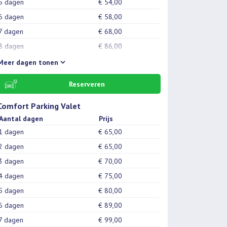
5 dagen
€ 54,00
6 dagen
€ 58,00
7 dagen
€ 68,00
8 dagen
€ 86,00
9 dagen
€ 94,00
Meer
dagen tonen
10 dagen
€ 98,00
Reserveren
11 dagen
€ 104,00
12 dagen
€ 108,00
Comfort Parking Valet
Aantal dagen
Prijs
13 dagen
€ 114,00
1 dagen
€ 65,00
14 dagen
€ 128,00
2 dagen
€ 65,00
15 dagen
€ 126,00
3 dagen
€ 70,00
16 dagen
€ 136,00
4 dagen
€ 75,00
17 dagen
€ 146,00
5 dagen
€ 80,00
18 dagen
€ 156,00
6 dagen
€ 89,00
19 dagen
€ 166,00
7 dagen
€ 99,00
20 dagen
€ 176,00