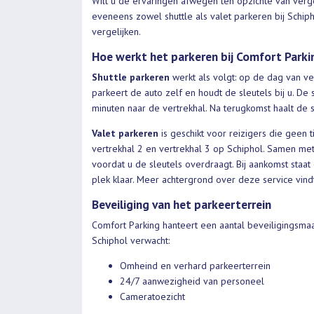
Wilt u de ervaringen afwegen ten opzichte van verg
eveneens zowel shuttle als valet parkeren bij Schip
vergelijken.
Hoe werkt het parkeren bij Comfort Parki
Shuttle parkeren
werkt als volgt: op de dag van ver
parkeert de auto zelf en houdt de sleutels bij u. De
minuten naar de vertrekhal. Na terugkomst haalt de 
Valet parkeren
is geschikt voor reizigers die geen ti
vertrekhal 2 en vertrekhal 3 op Schiphol. Samen m
voordat u de sleutels overdraagt. Bij aankomst staa
plek klaar. Meer achtergrond over deze service vind
Beveiliging van het parkeerterrein
Comfort Parking hanteert een aantal beveiligingsmaa
Schiphol verwacht:
Omheind en verhard parkeerterrein
24/7 aanwezigheid van personeel
Cameratoezicht