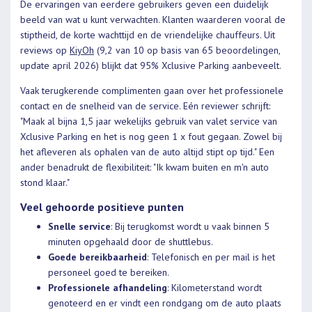
De ervaringen van eerdere gebruikers geven een duidelijk
beeld van wat u kunt verwachten. Klanten waarderen vooral de
stiptheid, de korte wachttijd en de vriendelijke chauffeurs. Uit
reviews op
KiyOh
(9,2 van 10 op basis van 65 beoordelingen,
update april 2026) blijkt dat 95% Xclusive Parking aanbeveelt.
Vaak terugkerende complimenten gaan over het professionele
contact en de snelheid van de service. Eén reviewer schrijft:
"Maak al bijna 1,5 jaar wekelijks gebruik van valet service van
Xclusive Parking en het is nog geen 1 x fout gegaan. Zowel bij
het afleveren als ophalen van de auto altijd stipt op tijd." Een
ander benadrukt de flexibiliteit: "Ik kwam buiten en m'n auto
stond klaar."
Veel gehoorde positieve punten
Snelle service
: Bij terugkomst wordt u vaak binnen 5
minuten opgehaald door de shuttlebus.
Goede bereikbaarheid
: Telefonisch en per mail is het
personeel goed te bereiken.
Professionele afhandeling
: Kilometerstand wordt
genoteerd en er vindt een rondgang om de auto plaats