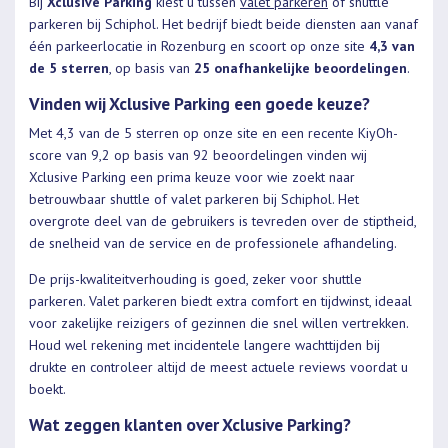
Bij
Xclusive Parking
kiest u tussen
valet parkeren
of shuttle
parkeren bij Schiphol. Het bedrijf biedt beide diensten aan vanaf
één parkeerlocatie in Rozenburg en scoort op onze site
4,3 van
de 5 sterren
, op basis van
25 onafhankelijke beoordelingen
.
Vinden wij Xclusive Parking een goede keuze?
Met 4,3 van de 5 sterren op onze site en een recente KiyOh-
score van 9,2 op basis van 92 beoordelingen vinden wij
Xclusive Parking een prima keuze voor wie zoekt naar
betrouwbaar shuttle of valet parkeren bij Schiphol. Het
overgrote deel van de gebruikers is tevreden over de stiptheid,
de snelheid van de service en de professionele afhandeling.
De prijs-kwaliteitverhouding is goed, zeker voor shuttle
parkeren. Valet parkeren biedt extra comfort en tijdwinst, ideaal
voor zakelijke reizigers of gezinnen die snel willen vertrekken.
Houd wel rekening met incidentele langere wachttijden bij
drukte en controleer altijd de meest actuele reviews voordat u
boekt.
Wat zeggen klanten over Xclusive Parking?