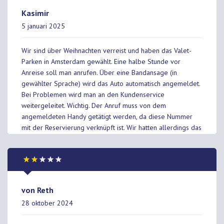
Kasimir
5 januari 2025
Wir sind über Weihnachten verreist und haben das Valet-
Parken in Amsterdam gewählt. Eine halbe Stunde vor
Anreise soll man anrufen. Über eine Bandansage (in
gewählter Sprache) wird das Auto automatisch angemeldet.
Bei Problemen wird man an den Kundenservice
weitergeleitet. Wichtig. Der Anruf muss von dem
angemeldeten Handy getätigt werden, da diese Nummer
mit der Reservierung verknüpft ist. Wir hatten allerdings das
Problem, dass über unsere angemeldete Handy-Nummer
keine Reservierung vorlag. Daher wurden wir zum
Kundenservice weitergeleitet. Aufgrund unserer schlechten
Englisch-Kenntnisse wurde das Gespräch vom Parkservice
einfach abgebrochen, da wir nicht weiterkamen. Aber
von Reth
wenige Minuten später meldete sich jemand, der etwas
28 oktober 2024
Deutsch sprach und uns mitteilte, dass wir bei einem
Mitarbeiter am Flughafen die Reservierung vorlegen sollen