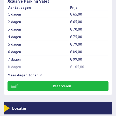
12 dagen
€ 127,00
Xclusive Parking Valet
Aantal dagen
Prijs
13 dagen
€ 137,00
1 dagen
€ 65,00
14 dagen
€ 147,00
2 dagen
€ 65,00
15 dagen
€ 157,00
3 dagen
€ 70,00
16 dagen
€ 167,00
4 dagen
€ 75,00
17 dagen
€ 177,00
5 dagen
€ 79,00
18 dagen
€ 187,00
6 dagen
€ 89,00
19 dagen
€ 197,00
7 dagen
€ 99,00
20 dagen
€ 207,00
8 dagen
€ 105,00
21 dagen
€ 217,00
9 dagen
€ 115,00
Meer
dagen tonen
10 dagen
€ 125,00
Reserveren
11 dagen
€ 134,00
12 dagen
€ 145,00
13 dagen
€ 155,00
Locatie
14 dagen
€ 165,00