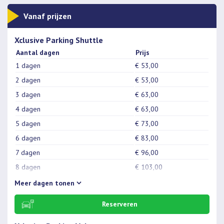
Vanaf prijzen
Xclusive Parking Shuttle
Aantal dagen
Prijs
1 dagen
€ 53,00
2 dagen
€ 53,00
3 dagen
€ 63,00
4 dagen
€ 63,00
5 dagen
€ 73,00
6 dagen
€ 83,00
7 dagen
€ 96,00
8 dagen
€ 103,00
9 dagen
€ 107,00
Meer
dagen tonen
10 dagen
€ 117,00
Reserveren
11 dagen
€ 124,00