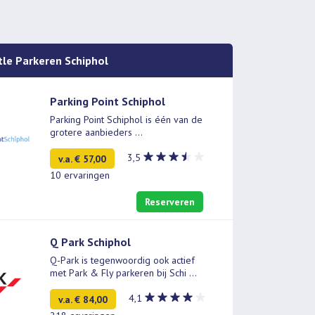
tle Parkeren Schiphol
Parking Point Schiphol
Parking Point Schiphol is één van de
grotere aanbieders
...
3,5
v.a. € 57,00
10 ervaringen
Reserveren
Q Park Schiphol
Q-Park is tegenwoordig ook actief
met Park & Fly parkeren bij Schi
...
4,1
v.a. € 84,00