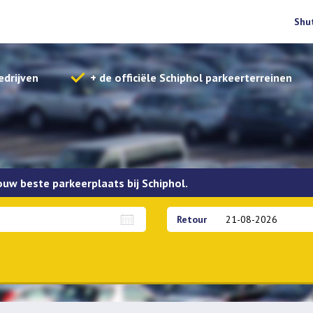
Shu
edrijven
+ de officiële Schiphol parkeerterreinen
jouw beste parkeerplaats bij Schiphol.
Retour
Overdekt parkeren
APK Check
Sleutels meenemen
Bet