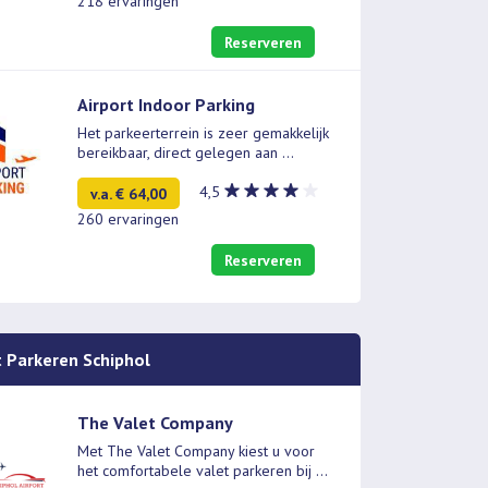
218 ervaringen
Reserveren
Airport Indoor Parking
Het parkeerterrein is zeer gemakkelijk
bereikbaar, direct gelegen aan
...
4,5
v.a. € 64,00
260 ervaringen
Reserveren
t Parkeren Schiphol
The Valet Company
Met The Valet Company kiest u voor
het comfortabele valet parkeren bij
...