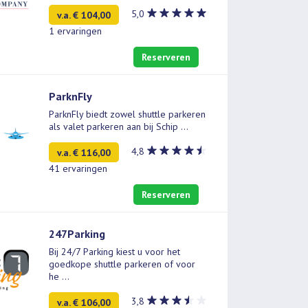
5,0
v.a. € 104,00
1 ervaringen
Reserveren
ParknFly
ParknFly biedt zowel shuttle parkeren
als valet parkeren aan bij Schip
...
4,8
v.a. € 116,00
41 ervaringen
Reserveren
247Parking
Bij 24/7 Parking kiest u voor het
goedkope shuttle parkeren of voor
he
...
3,8
v.a. € 106,00