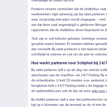
vriendelijke en snelle service.
Positieve reviews vermelden dat de shuttlebus vaak d
medewerkers stipt aanwezig zijn bij valet parkeren.
waar zorgvuldig met auto's wordt omgegaan – veel k
aan dat deze vaak ongewijzigd is gebleven. Reiziger
rapporteren dat de shuttlebus direct klaarstond en d
Toch zijn er ook kritische geluiden. Sommige recense
gevallen waarin klanten 45 minuten hebben gewacht
dan verwacht. Bij valet parkeren is het daarom be
schriftelijk te noteren en ook om de auto te contr
Hoe werkt parkeren voor Schiphol bij 24/7
Bij valet parkeren rijdt u op de dag van vertrek rec
autosleutels aan de chauffeur van 24/7 Parking. Na 
de incheckbalies. U belt 30 minuten voor aankomst, z
terugkomst belt u 24/7 Parking nadat u de bagage he
de aankomsthal.Lees ook de tips uit onze
gids voor v
Bij shuttle parkeren rijdt u naar het parkeerterrein v
ligt op 6 kilometer van de terminal en de rit met de 