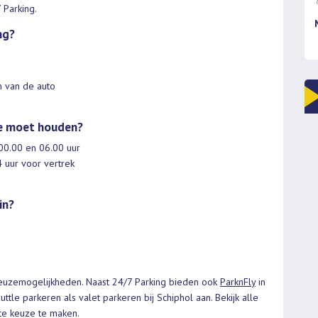
 Parking.
ng?
n van de auto
ee moet houden?
 00.00 en 06.00 uur
 uur voor vertrek
in?
keuzemogelijkheden. Naast 24/7 Parking bieden ook
ParknFly
in
ttle parkeren als valet parkeren bij Schiphol aan. Bekijk alle
te keuze te maken.