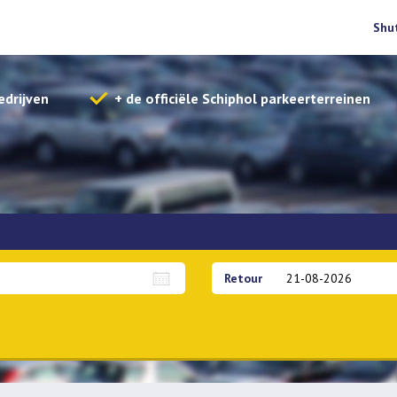
Shu
edrijven
+ de officiële Schiphol parkeerterreinen
Retour