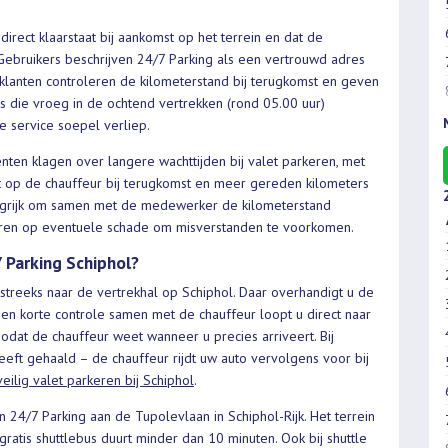
irect klaarstaat bij aankomst op het terrein en dat de
 Gebruikers beschrijven 24/7 Parking als een vertrouwd adres
lanten controleren de kilometerstand bij terugkomst en geven
s die vroeg in de ochtend vertrekken (rond 05.00 uur)
e service soepel verliep.
nten klagen over langere wachttijden bij valet parkeren, met
 op de chauffeur bij terugkomst en meer gereden kilometers
langrijk om samen met de medewerker de kilometerstand
oleren op eventuele schade om misverstanden te voorkomen.
 Parking Schiphol?
htstreeks naar de vertrekhal op Schiphol. Daar overhandigt u de
een korte controle samen met de chauffeur loopt u direct naar
odat de chauffeur weet wanneer u precies arriveert. Bij
eft gehaald – de chauffeur rijdt uw auto vervolgens voor bij
eilig valet parkeren bij Schiphol
.
an 24/7 Parking aan de Tupolevlaan in Schiphol-Rijk. Het terrein
gratis shuttlebus duurt minder dan 10 minuten. Ook bij shuttle