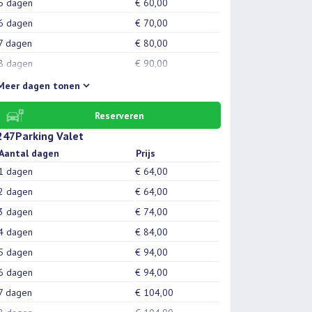
5 dagen
€ 60,00
6 dagen
€ 70,00
7 dagen
€ 80,00
8 dagen
€ 90,00
9 dagen
€ 95,00
Meer
dagen tonen
10 dagen
€ 100,00
Reserveren
11 dagen
€ 105,00
247Parking Valet
12 dagen
€ 115,00
Aantal dagen
Prijs
13 dagen
€ 125,00
1 dagen
€ 64,00
14 dagen
€ 130,00
2 dagen
€ 64,00
15 dagen
€ 140,00
3 dagen
€ 74,00
16 dagen
€ 150,00
4 dagen
€ 84,00
17 dagen
€ 160,00
5 dagen
€ 94,00
18 dagen
€ 170,00
6 dagen
€ 94,00
19 dagen
€ 180,00
7 dagen
€ 104,00
20 dagen
€ 190,00