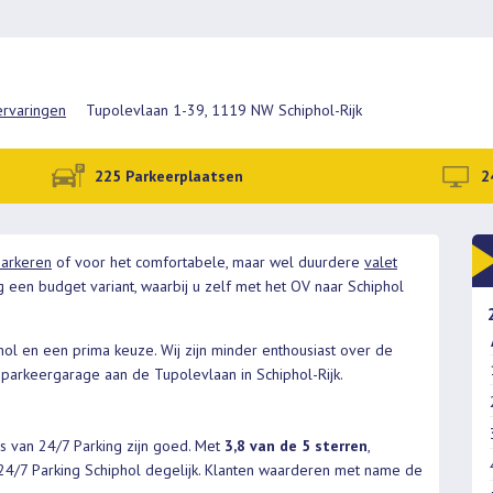
ervaringen
Tupolevlaan 1-39, 1119 NW Schiphol-Rijk
225 Parkeerplaatsen
2
parkeren
of voor het comfortabele, maar wel duurdere
valet
g een budget variant, waarbij u zelf met het OV naar Schiphol
phol en een prima keuze. Wij zijn minder enthousiast over de
 parkeergarage aan de Tupolevlaan in Schiphol-Rijk.
s van 24/7 Parking zijn goed. Met
3,8 van de 5 sterren
,
n 24/7 Parking Schiphol degelijk. Klanten waarderen met name de