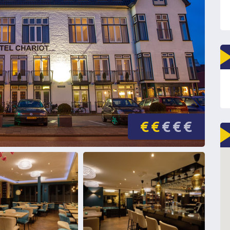
€
€
€
€
€